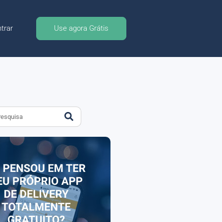
trar
Use agora Grátis