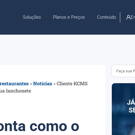
En
Soluções
Planos e Preços
Conteúdo
 restaurantes
»
Notícias
»
Cliente KCMS
ua lanchonete
onta como o