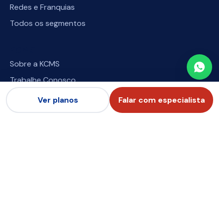
Redes e Franquias
Todos os segmentos
KCMS
Sobre a KCMS
Trabalhe Conosco
Imprensa
Ver planos
Falar com especialista
Seja uma Revenda
Downloads
Central de Ajuda
Materiais Educativos
Academy
Blog