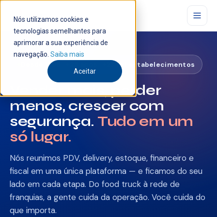
Nós utilizamos cookies e
tecnologias semelhantes para
aprimorar a sua experiência de
navegação.
Saiba mais
Desde 1998 · +28 anos · +23 mil estabelecimentos
Aceitar
Vender mais, perder
menos, crescer com
segurança.
Tudo em um
só lugar.
Nós reunimos PDV, delivery, estoque, financeiro e
fiscal em uma única plataforma — e ficamos do seu
lado em cada etapa. Do food truck à rede de
franquias, a gente cuida da operação. Você cuida do
que importa.