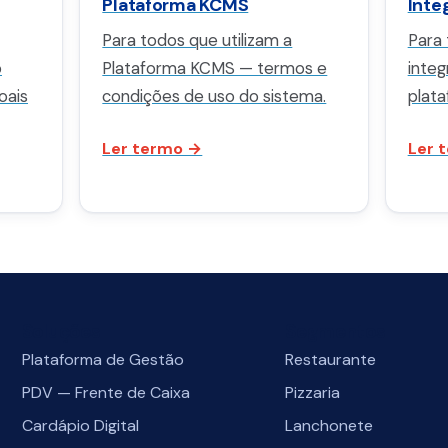
Plataforma KCMS
Inte
Para todos que utilizam a
Para 
o
Plataforma KCMS — termos e
inte
oais
condições de uso do sistema.
plat
Ler termo →
Ler 
Soluções
Segmentos
Plataforma de Gestão
Restaurante
PDV — Frente de Caixa
Pizzaria
Cardápio Digital
Lanchonete