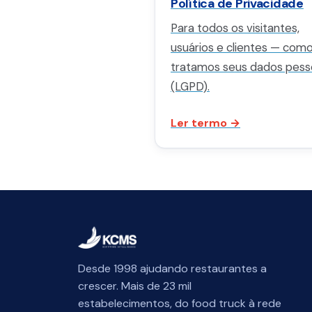
Política de Privacidade
Para todos os visitantes,
usuários e clientes — com
tratamos seus dados pess
(LGPD).
Ler termo →
Desde 1998 ajudando restaurantes a
crescer. Mais de 23 mil
estabelecimentos, do food truck à rede