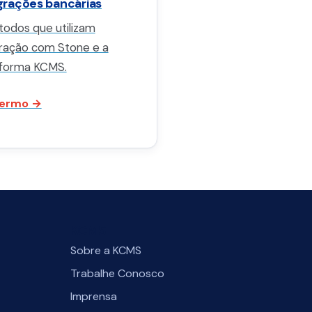
grações bancárias
todos que utilizam
gração com Stone e a
aforma KCMS.
termo →
KCMS
Sobre a KCMS
Trabalhe Conosco
Imprensa