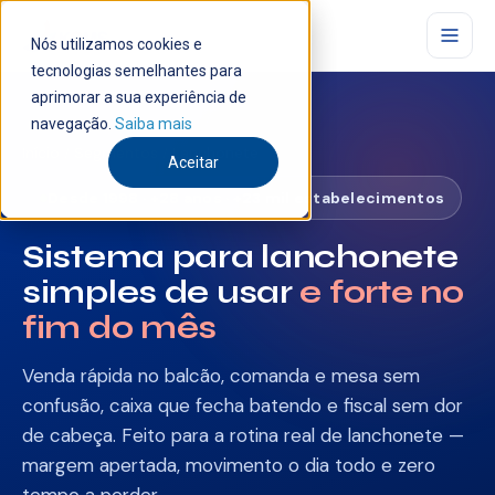
Nós utilizamos cookies e
tecnologias semelhantes para
aprimorar a sua experiência de
navegação.
Saiba mais
Início
/
Segmentos
/ Lanchonete
Aceitar
Desde 1998 · +28 anos · +23 mil estabelecimentos
Sistema para lanchonete
simples de usar
e forte no
fim do mês
Venda rápida no balcão, comanda e mesa sem
confusão, caixa que fecha batendo e fiscal sem dor
de cabeça. Feito para a rotina real de lanchonete —
margem apertada, movimento o dia todo e zero