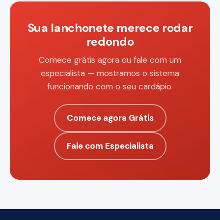
Sua lanchonete merece rodar
redondo
Comece grátis agora ou fale com um
especialista — mostramos o sistema
funcionando com o seu cardápio.
Comece agora Grátis
Fale com Especialista