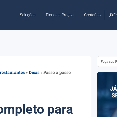
En
Soluções
Planos e Preços
Conteúdo
 restaurantes
»
Dicas
»
Passo a passo
ompleto para