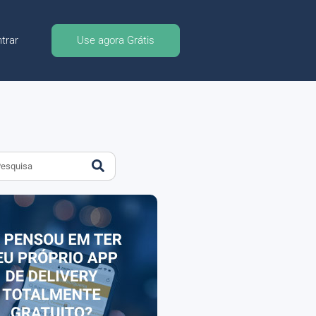
trar
Use agora Grátis