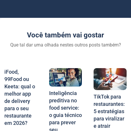
Você também vai gostar
Que tal dar uma olhada nestes outros posts também?
iFood,
99Food ou
Keeta: qual o
Inteligência
melhor app
TikTok para
preditiva no
de delivery
restaurantes:
food service:
para o seu
5 estratégias
o guia técnico
restaurante
para viralizar
para prever
em 2026?
e atrair
seu