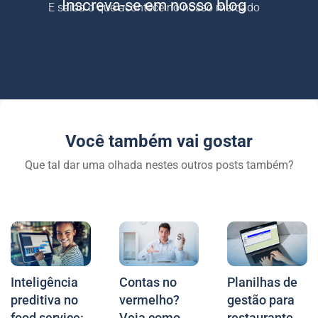
Inscreva-se em nosso blog
E saiba o que acontece no nosso mercado
Você também vai gostar
Que tal dar uma olhada nestes outros posts também?
Inteligência
Contas no
Planilhas de
preditiva no
vermelho?
gestão para
food service:
Veja como
restaurante