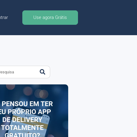
trar
Use agora Grátis