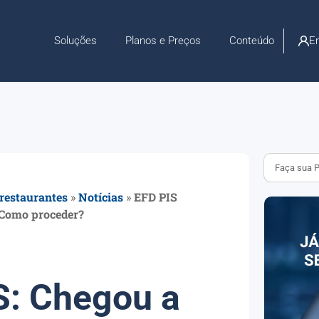
En
Soluções
Planos e Preços
Conteúdo
 restaurantes
»
Notícias
»
EFD PIS
? Como proceder?
S: Chegou a