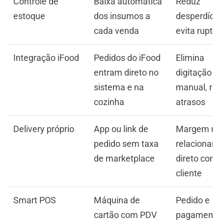
Controle de
Baixa automática
Reduz
estoque
dos insumos a
desperdício
cada venda
evita ruptu
Integração iFood
Pedidos do iFood
Elimina
entram direto no
digitação
sistema e na
manual, re
cozinha
atrasos
Delivery próprio
App ou link de
Margem ma
pedido sem taxa
relacionam
de marketplace
direto com
cliente
Smart POS
Máquina de
Pedido e
cartão com PDV
pagamento