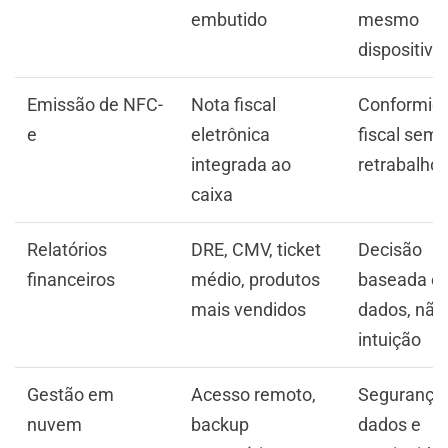
embutido
mesmo
dispositivo
Emissão de NFC-
Nota fiscal
Conformid
e
eletrônica
fiscal sem
integrada ao
retrabalho
caixa
Relatórios
DRE, CMV, ticket
Decisão
financeiros
médio, produtos
baseada e
mais vendidos
dados, não
intuição
Gestão em
Acesso remoto,
Segurança
nuvem
backup
dados e