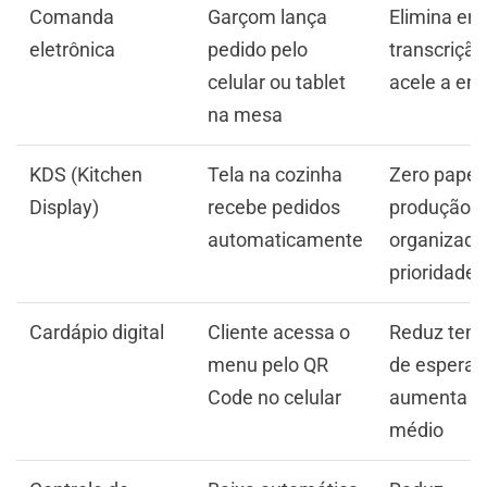
Comanda
Garçom lança
Elimina err
eletrônica
pedido pelo
transcrição
celular ou tablet
acele a en
na mesa
KDS (Kitchen
Tela na cozinha
Zero papel,
Display)
recebe pedidos
produção
automaticamente
organizada
prioridade
Cardápio digital
Cliente acessa o
Reduz tem
menu pelo QR
de espera,
Code no celular
aumenta ti
médio