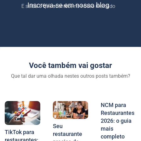
Inscreva-se em nosso blog
E saiba o que acontece no nosso mercado
Você também vai gostar
Que tal dar uma olhada nestes outros posts também?
NCM para
Restaurantes
2026: o guia
Seu
mais
TikTok para
restaurante
completo
restaurantes: