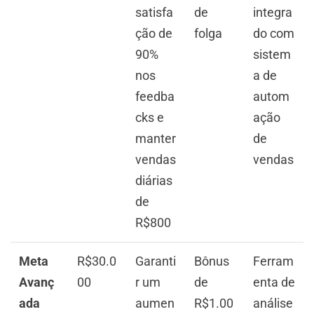
satisfa
de
integra
ção de
folga
do com
90%
sistem
nos
a de
feedba
autom
cks e
ação
manter
de
vendas
vendas
diárias
de
R$800
Meta
R$30.0
Garanti
Bônus
Ferram
Avanç
00
r um
de
enta de
ada
aumen
R$1.00
análise