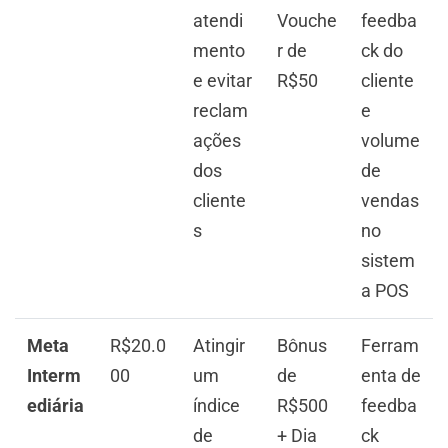
atendi
Vouche
feedba
mento
r de
ck do
e evitar
R$50
cliente
reclam
e
ações
volume
dos
de
cliente
vendas
s
no
sistem
a POS
Meta
R$20.0
Atingir
Bônus
Ferram
Interm
00
um
de
enta de
ediária
índice
R$500
feedba
de
+ Dia
ck