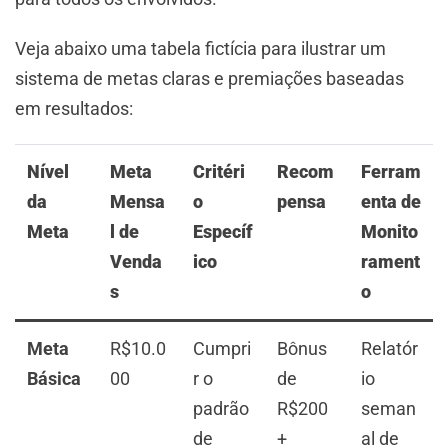
Veja abaixo uma tabela fictícia para ilustrar um
sistema de metas claras e premiações baseadas
em resultados:
Nível
Meta
Critéri
Recom
Ferram
da
Mensa
o
pensa
enta de
Meta
l de
Específ
Monito
Venda
ico
rament
s
o
Meta
R$10.0
Cumpri
Bônus
Relatór
Básica
00
r o
de
io
padrão
R$200
seman
de
+
al de