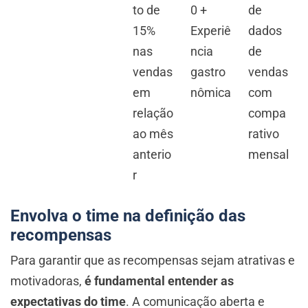
to de
0 +
de
15%
Experiê
dados
nas
ncia
de
vendas
gastro
vendas
em
nômica
com
relação
compa
ao mês
rativo
anterio
mensal
r
Envolva o time na definição das
recompensas
Para garantir que as recompensas sejam atrativas e
motivadoras,
é fundamental entender as
expectativas do time
. A comunicação aberta e