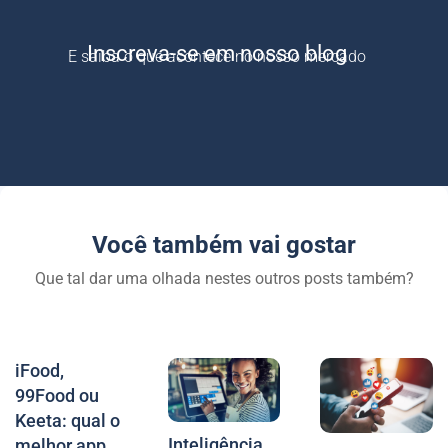
Inscreva-se em nosso blog
E saiba o que acontece no nosso mercado
Você também vai gostar
Que tal dar uma olhada nestes outros posts também?
iFood,
99Food ou
Keeta: qual o
Inteligência
melhor app