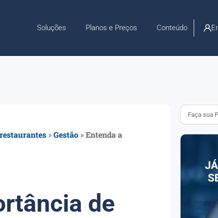
En
Soluções
Planos e Preços
Conteúdo
 restaurantes
»
Gestão
»
Entenda a
rtância de