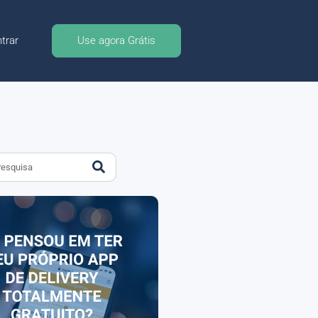
trar
Use agora Grátis