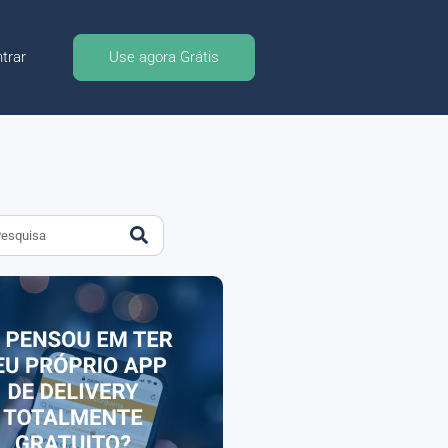
trar
Use agora Grátis