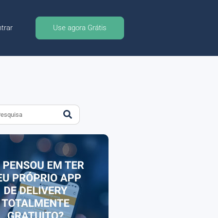
trar
Use agora Grátis