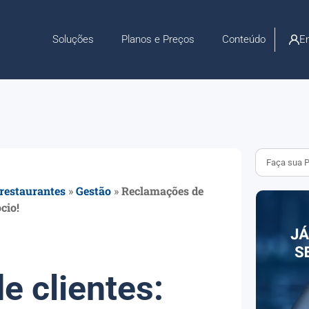
En
Soluções
Planos e Preços
Conteúdo
 restaurantes
»
Gestão
»
Reclamações de
cio!
 clientes: