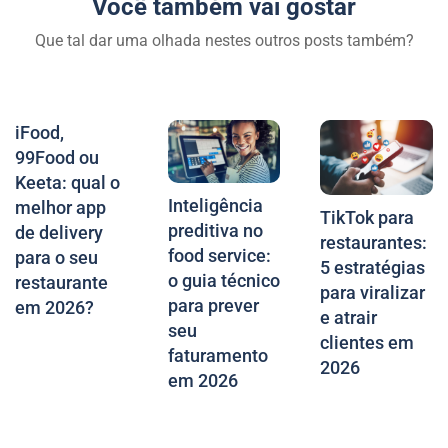
Você também vai gostar
Que tal dar uma olhada nestes outros posts também?
iFood,
99Food ou
Keeta: qual o
Inteligência
melhor app
TikTok para
preditiva no
de delivery
restaurantes:
food service:
para o seu
5 estratégias
o guia técnico
restaurante
para viralizar
para prever
em 2026?
e atrair
seu
clientes em
faturamento
2026
em 2026