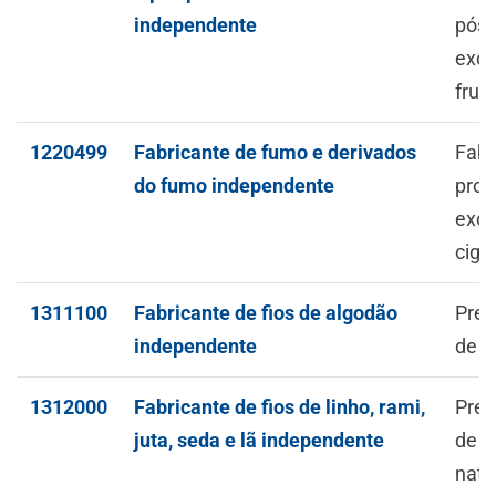
independente
pós 
exce
frut
1220499
Fabricante de fumo e derivados
Fabr
do fumo independente
prod
exce
ciga
1311100
Fabricante de fios de algodão
Prep
independente
de f
1312000
Fabricante de fios de linho, rami,
Prep
juta, seda e lã independente
de f
natu