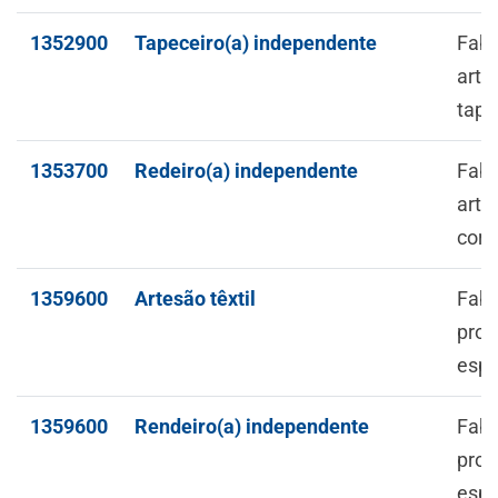
1352900
Tapeceiro(a) independente
Fabr
arte
tape
1353700
Redeiro(a) independente
Fabr
arte
cord
1359600
Artesão têxtil
Fabr
prod
espe
1359600
Rendeiro(a) independente
Fabr
prod
espe