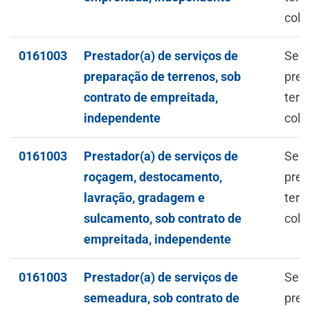
colh
0161003
Prestador(a) de serviços de
Serv
preparação de terrenos, sob
prep
contrato de empreitada,
terre
independente
colh
0161003
Prestador(a) de serviços de
Serv
roçagem, destocamento,
prep
lavração, gradagem e
terre
sulcamento, sob contrato de
colh
empreitada, independente
0161003
Prestador(a) de serviços de
Serv
semeadura, sob contrato de
prep