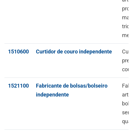
prod
malh
tric
mei
1510600
Curtidor de couro independente
Curt
prep
cour
1521100
Fabricante de bolsas/bolseiro
Fabr
independente
arti
bols
seme
qual