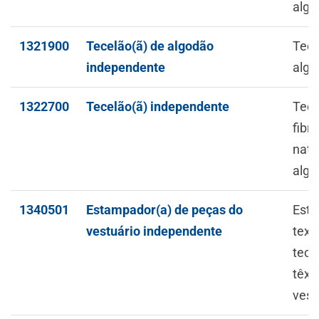
algo
1321900
Tecelão(ã) de algodão
Tece
independente
algo
1322700
Tecelão(ã) independente
Tece
fibra
natu
algo
1340501
Estampador(a) de peças do
Esta
vestuário independente
text
teci
têxt
vest