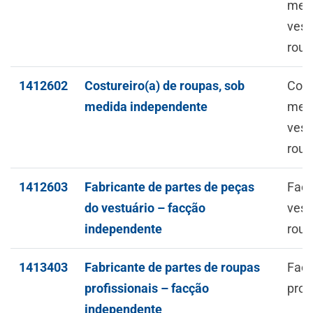
medi
vest
roup
1412602
Costureiro(a) de roupas, sob
Conf
medida independente
medi
vest
roup
1412603
Fabricante de partes de peças
Facç
do vestuário – facção
vest
independente
roup
1413403
Fabricante de partes de roupas
Facç
profissionais – facção
prof
independente