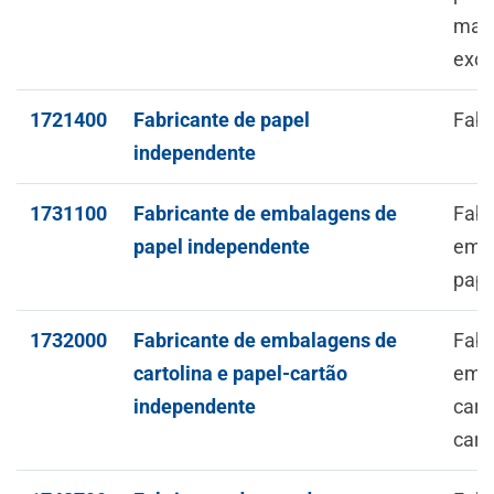
mate
exce
1721400
Fabricante de papel
Fabr
independente
1731100
Fabricante de embalagens de
Fabr
papel independente
emb
pape
1732000
Fabricante de embalagens de
Fabr
cartolina e papel-cartão
emb
independente
cart
cart