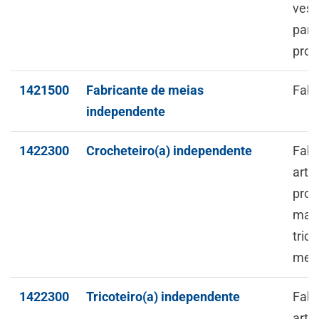
vest
para
prot
1421500
Fabricante de meias
Fabr
independente
1422300
Crocheteiro(a) independente
Fabr
arti
prod
malh
tric
mei
1422300
Tricoteiro(a) independente
Fabr
arti