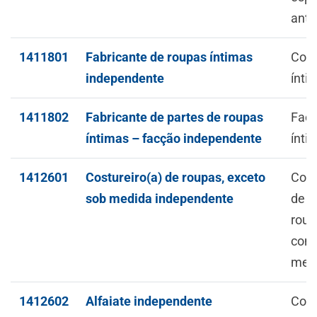
ante
1411801
Fabricante de roupas íntimas
Conf
independente
ínti
1411802
Fabricante de partes de roupas
Facç
íntimas – facção independente
ínti
1412601
Costureiro(a) de roupas, exceto
Conf
sob medida independente
de v
roup
conf
med
1412602
Alfaiate independente
Conf