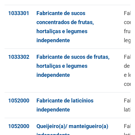
1033301
Fabricante de sucos
Fabr
concentrados de frutas,
conc
hortaliças e legumes
fruta
independente
leg
1033302
Fabricante de sucos de frutas,
Fabr
hortaliças e legumes
de f
independente
e le
conc
1052000
Fabricante de laticínios
Fabr
independente
latic
1052000
Queijeiro(a)/ manteigueiro(a)
Fabr