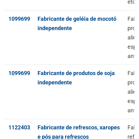
etc.)
1099699
Fabricante de geléia de mocotó
Fabr
independente
prod
alim
espe
ante
1099699
Fabricante de produtos de soja
Fabr
independente
prod
alim
espe
ante
1122403
Fabricante de refrescos, xaropes
Fabr
e pós para refrescos
refr