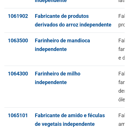
independente
latic
1061902
Fabricante de produtos
Fabr
derivados do arroz independente
prod
1063500
Farinheiro de mandioca
Fabr
independente
fari
e de
1064300
Farinheiro de milho
Fabr
independente
fari
deri
óleo
1065101
Fabricante de amido e féculas
Fabr
de vegetais independente
amid