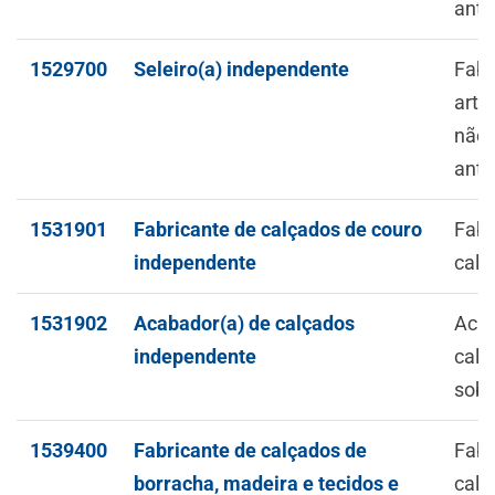
ante
1529700
Seleiro(a) independente
Fabr
arte
não 
ante
1531901
Fabricante de calçados de couro
Fabr
independente
calç
1531902
Acabador(a) de calçados
Aca
independente
calç
sob 
1539400
Fabricante de calçados de
Fabr
borracha, madeira e tecidos e
calç