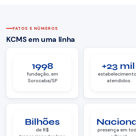
FATOS E NÚMEROS
KCMS em uma linha
1998
+23 mil
fundação, em
estabeleciment
Sorocaba/SP
atendidos
Bilhões
Naciona
de R$
presença em to