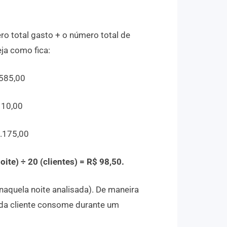
o total gasto + o número total de
eja como fica:
 585,00
110,00
1.175,00
oite) ÷ 20 (clientes) = R$ 98,50.
naquela noite analisada). De maneira
cada cliente consome durante um