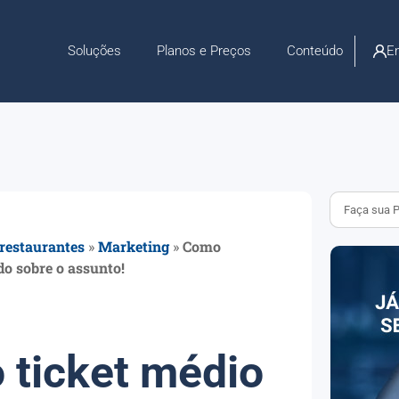
En
Soluções
Planos e Preços
Conteúdo
 restaurantes
»
Marketing
»
Como
do sobre o assunto!
 ticket médio