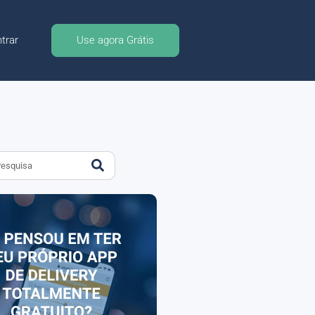
trar
Use agora Grátis