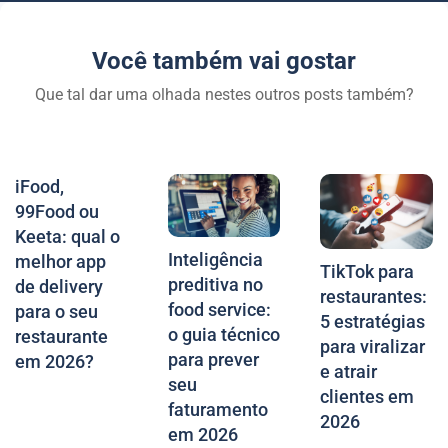
Você também vai gostar
Que tal dar uma olhada nestes outros posts também?
iFood,
99Food ou
Keeta: qual o
Inteligência
melhor app
TikTok para
preditiva no
de delivery
restaurantes:
food service:
para o seu
5 estratégias
o guia técnico
restaurante
para viralizar
para prever
em 2026?
e atrair
seu
clientes em
faturamento
2026
em 2026