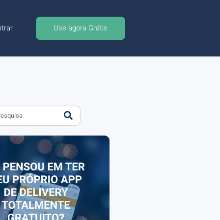
trar
Use agora Grátis