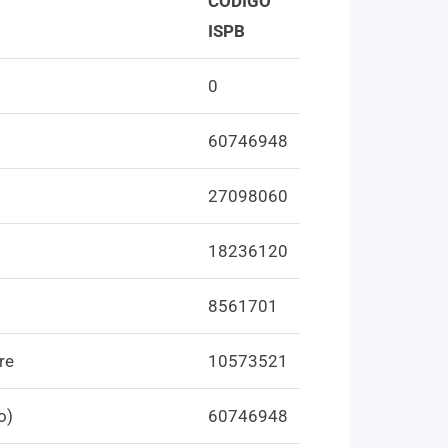
CÓDIGO
ISPB
0
60746948
27098060
18236120
8561701
re
10573521
o)
60746948