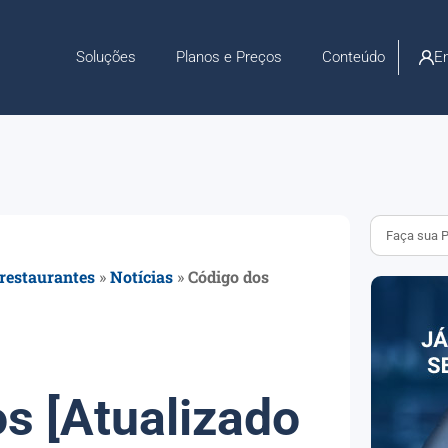
En
Soluções
Planos e Preços
Conteúdo
 restaurantes
»
Notícias
»
Código dos
s [Atualizado