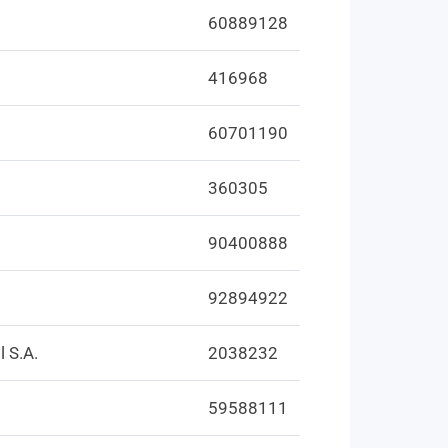
60889128
416968
60701190
360305
90400888
92894922
 S.A.
2038232
59588111