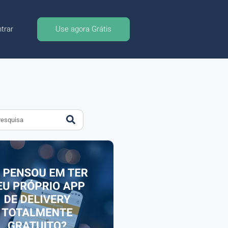
trar
Use agora Grátis