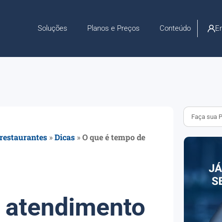
En
Soluções
Planos e Preços
Conteúdo
 restaurantes
»
Dicas
»
O que é tempo de
 atendimento