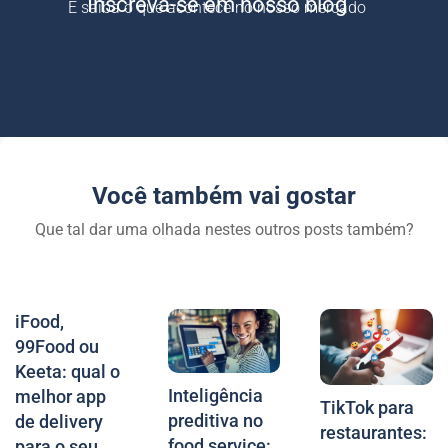
Inscreva-se em nosso blog
E saiba o que acontece no nosso mercado
Você também vai gostar
Que tal dar uma olhada nestes outros posts também?
iFood,
99Food ou
Keeta: qual o
Inteligência
melhor app
TikTok para
preditiva no
de delivery
restaurantes:
food service:
para o seu