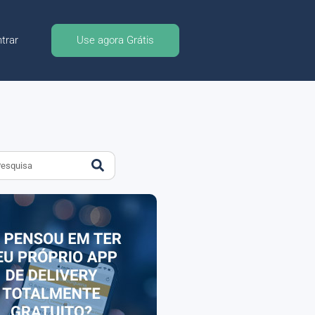
trar
Use agora Grátis