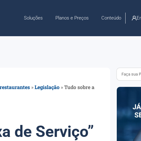
En
Soluções
Planos e Preços
Conteúdo
 restaurantes
»
Legislação
»
Tudo sobre a
a de Serviço”