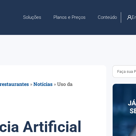
En
Soluções
Planos e Preços
Conteúdo
 restaurantes
»
Notícias
»
Uso da
ia Artificial