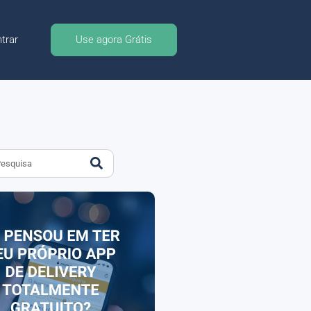
trar
Use agora Grátis